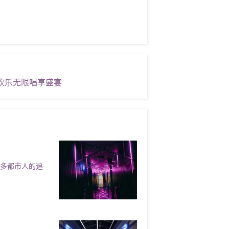
欢乐无限唱享盛宴
许多都市人的追