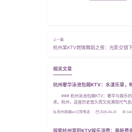
杭州某KTV燃情舞蹈之夜：光影交错
相关文章
杭州奢华泳池包厢KTV：水漾乐章，
### 杭州泳池包厢KTV：奢华与娱乐
求。杭州，这座历史悠久而又充满现代气息的
杭州高端ktv订房电话
2026-04-26
144
探索杭州富阳KTV娱乐消费：最新费