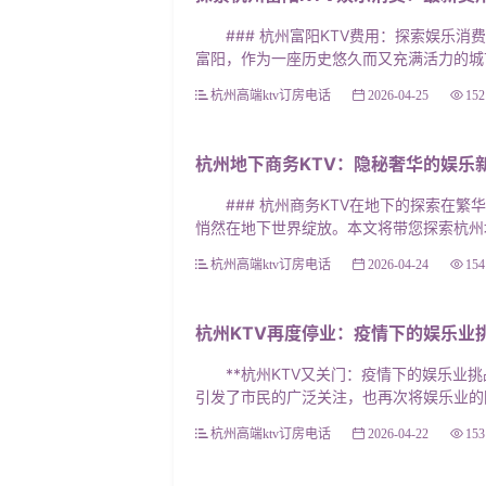
### 杭州富阳KTV费用：探索娱乐消
富阳，作为一座历史悠久而又充满活力的城市，
杭州高端ktv订房电话
2026-04-25
152
还是比较不错的，公司同事聚会，1
杭州地下商务KTV：隐秘奢华的娱乐
还可以！还会再来K歌！唯一不好就
麻烦啊！整体体验还是满意的！没有
### 杭州商务KTV在地下的探索在繁
悄然在地下世界绽放。本文将带您探索杭州地下
礼仪,跟领队还是
杭州高端ktv订房电话
2026-04-24
154
杭州KTV再度停业：疫情下的娱乐业
**杭州KTV又关门：疫情下的娱乐业挑
引发了市民的广泛关注，也再次将娱乐业的困
杭州高端ktv订房电话
2026-04-22
153