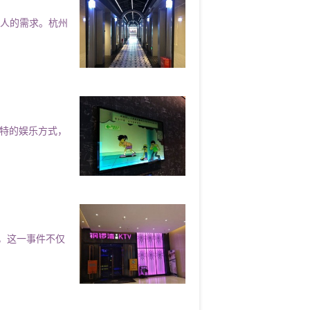
多人的需求。杭州
又点了很多小吃，上的不是很快，味道
太对，要调整啊，不然第一次来的人很
州西湖区留下街道附近夜总会招聘商务
独特的娱乐方式，
很好奖学金此间结束
，这一事件不仅