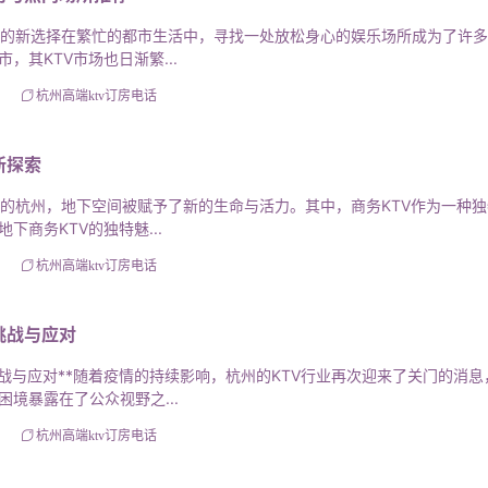
费的新选择在繁忙的都市生活中，寻找一处放松身心的娱乐场所成为了许
其KTV市场也日渐繁...
杭州高端ktv订房电话
3个人，里面有一大一小两个屏幕，U型的沙发，两个吧桌，后来
新探索
是位置不是特别好找，按导航找的，导航的地址和他们的地址不
拍照，他们家的走廊装的很有情调，屋里相对来说比较普通！,杭
华的杭州，地下空间被赋予了新的生命与活力。其中，商务KTV作为一种
商务KTV的独特魅...
直招 非常好。。。。。环境各方面。。。一往既如简单就好觉得
杭州高端ktv订房电话
挑战与应对
战与应对**随着疫情的持续影响，杭州的KTV行业再次迎来了关门的消息
境暴露在了公众视野之...
杭州高端ktv订房电话