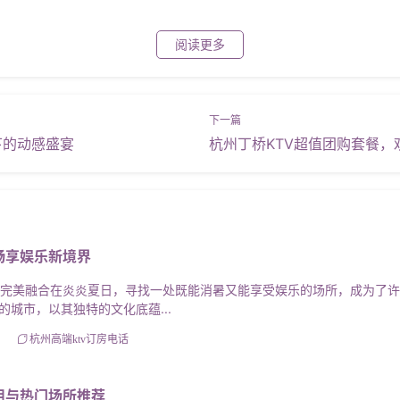
阅读更多
下的动感盛宴
杭州丁桥KTV超值团购套餐，
畅享娱乐新境界
的完美融合在炎炎夏日，寻找一处既能消暑又能享受娱乐的场所，成为了
城市，以其独特的文化底蕴...
杭州高端ktv订房电话
用与热门场所推荐