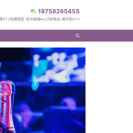
18758265455
系KTV包厢预定-杭州高端ktv订房电话-银河系KTV