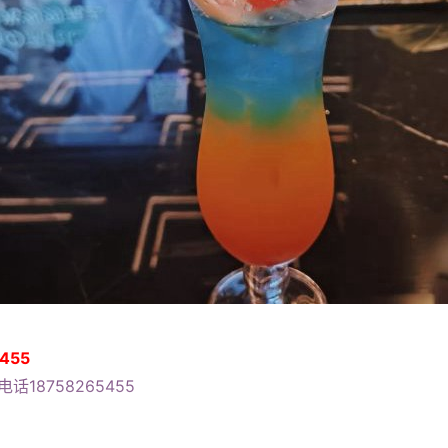
455
话18758265455