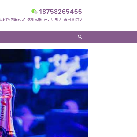
18758265455
系KTV包厢预定-杭州高端ktv订房电话-银河系KTV