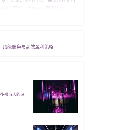
库是否丰富是一个重要的考量因素。杭
，都能在这里找到心仪的曲目。此外，
 除了豪华的装修和顶级的音响设备
够为您提供全方位的贴心服务。从接待
的温暖和关怀。 **五、案例分析：顾
荐：顶级服务与高效盈利策略
者，他曾在社交媒体上分享了他在宝马会
李女士则是一位职场精英，她表示：“在
对杭州宝马会所KTV最好的证明。 *
众多顾客的喜爱和好评。无论是家庭聚
疲惫的心灵得到真正的释放。
许多都市人的追