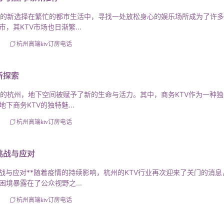
费的新选择在繁忙的都市生活中，寻找一处放松身心的娱乐场所成为了许
其KTV市场也日渐繁...
杭州高端ktv订房电话
新探索
华的杭州，地下空间被赋予了新的生命与活力。其中，商务KTV作为一种
商务KTV的独特魅...
杭州高端ktv订房电话
挑战与应对
战与应对**随着疫情的持续影响，杭州的KTV行业再次迎来了关门的消息
境暴露在了公众视野之...
杭州高端ktv订房电话
zgdktvdfdh/793.html