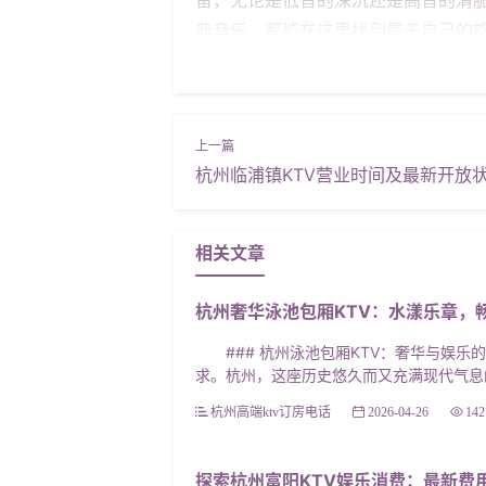
典音乐，都能在这里找到属于自己的旋
州宝马会所KTV拥有海量的歌曲资源
会所还提供了在线点歌系统，让您随时
外，杭州宝马会所KTV还以其优质的
到送客，每一个环节都力求完美无瑕。
杭州临浦镇KTV营业时间及最新开放
客好评如潮** 让我们通过几个案例
所KTV的欢唱经历：“这里的音响效
宝马会所KTV与同事一起欢唱，不仅
相关文章
*总结**： 杭州宝马会所KTV以
会、朋友聚会还是商务宴请这里都是
杭州奢华泳池包厢KTV：水漾乐章，
### 杭州泳池包厢KTV：奢华与娱乐
求。杭州，这座历史悠久而又充满现代气息的
杭州高端ktv订房电话
2026-04-26
142
探索杭州富阳KTV娱乐消费：最新费