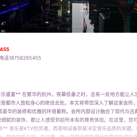
455
话18758265455
乐盛宴** 在繁华的杭州，夜幕低垂之时，总有一处地方能让人
，更是都市人放松身心的绝佳去处。本文将带您深入了解这家会所，
V以其豪华的装修和优雅的环境著称。会所内部设计融合了现代与
致细腻的装饰，都让人感受到前所未有的尊贵体验。在这里，您
听** 音乐是KTV的灵魂，而音响设备则是决定音乐品质的关键
脆，都能完美呈现。在这里，每一首歌曲都能带给您震撼的视听