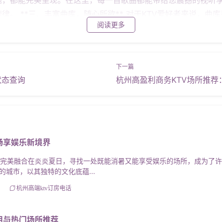
律。 **三、丰富曲库，随心所欲** 对于KTV爱好者来说，曲
阅读更多
，涵盖了各个年代、各种风格的音乐作品。无论您喜欢哪类歌曲
随地都能点播自己喜欢的歌曲。 **四、优质服务，贴心周到**
服务赢得了众多顾客的青睐。工作人员热情周到、训练有素，能
在这里，您不仅能享受到高品质的音乐盛宴，还能感受到家一般
状态查询
杭州高盈利商务KTV场所推
来感受一下杭州宝马会所KTV的魅力吧！张先生是一位音乐爱好
果太棒了！每一首歌曲都能让我身临其境地感受到音乐的魅力。”
增进了彼此的感情，还释放了工作的压力。”这些真实的反馈无疑是
其豪华的环境、顶级的音响设备、丰富的曲库以及优质的服务赢得了
您的不二之选。在这里您可以尽情享受音乐带来的快乐与放松让
畅享娱乐新境界
的完美融合在炎炎夏日，寻找一处既能消暑又能享受娱乐的场所，成为了
城市，以其独特的文化底蕴...
杭州高端ktv订房电话
用与热门场所推荐