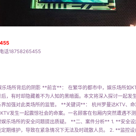
455
话18758265455
乐场所背后的阴影 **前言**： 在繁华的都市中，娱乐场所如
后，有时却隐藏着不为人知的黑暗面。本文将深入探讨一起发生
加强对此类场所的监管。 **关键词**： 杭州罗曼达KTV、命
罗曼达KTV发生一起震惊社会的命案。一名顾客在包厢内突然遭遇
场所的安全问题提出质疑。 **二、案件分析** 1. **安全
定期维护，导致在紧急情况下无法及时疏散人员。 2. **监控设