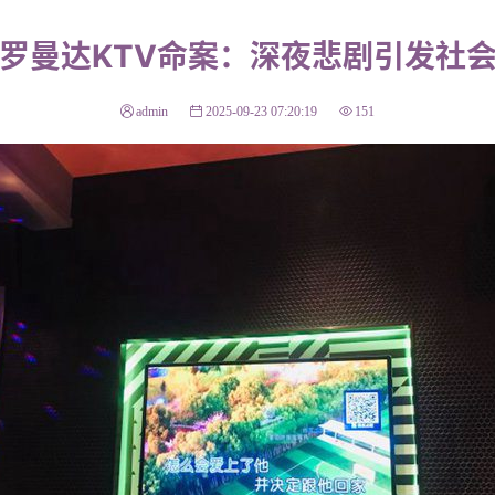
罗曼达KTV命案：深夜悲剧引发社
admin
2025-09-23 07:20:19
151