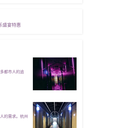
乐盛宴特惠
许多都市人的追
多人的需求。杭州