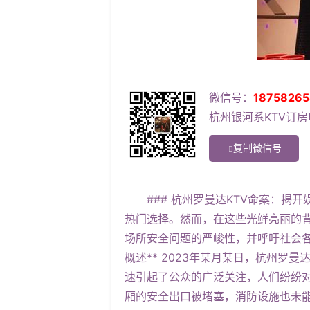
微信号：
18758265
杭州银河系KTV订房电
复制微信号
### 杭州罗曼达KTV命案：揭开娱
热门选择。然而，在这些光鲜亮丽的背
场所安全问题的严峻性，并呼吁社会各界
概述** 2023年某月某日，杭州
速引起了公众的广泛关注，人们纷纷对娱乐
厢的安全出口被堵塞，消防设施也未能