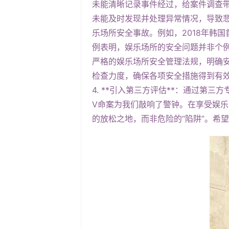
未能清晰记录事件经过，给案件调查带来
未能及时发现并处理异常情况，导致悲
乐场所安全事故。例如，2018年韩
例表明，娱乐场所的安全问题并非个例，
严格的娱乐场所安全管理法规，明确安
检查力度，确保各项安全措施得到有效
4. **引入第三方评估**：通过第
V命案为我们敲响了警钟。在享受娱
的放松之地，而非危险的“陷阱”。希