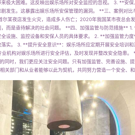
极大困难。这反映出娱乐场所对安全监控的忽视。 3. **安保
剧发生。这暴露出娱乐场所安保管理的漏洞。 **三、案例对比与
国首尔某夜店发生火灾，造成多人伤亡；2020年我国某市夜总会
而是亟待解决的社会问题。 **四、加强监管与防范措施** 1. 
全设施、监控设备和安保人员的具体要求。 2. **加强监管力度
落实。 3. **提升安全意识**：娱乐场所应定期开展安全培训
三方专业机构对娱乐场所进行安全评估，及时发现并整改安全隐患。 *
乐的同时，我们更应关注安全问题。只有加强监管、完善设施、
望相关部门和从业者能够以此为契机，共同努力营造一个安全、