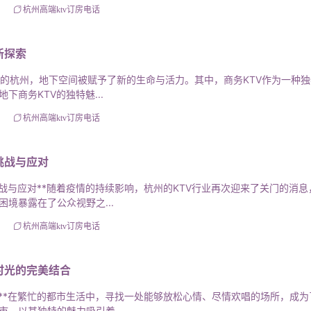
杭州高端ktv订房电话
新探索
华的杭州，地下空间被赋予了新的生命与活力。其中，商务KTV作为一种
商务KTV的独特魅...
杭州高端ktv订房电话
挑战与应对
战与应对**随着疫情的持续影响，杭州的KTV行业再次迎来了关门的消息
境暴露在了公众视野之...
杭州高端ktv订房电话
时光的完美结合
**在繁忙的都市生活中，寻找一处能够放松心情、尽情欢唱的场所，成为
，以其独特的魅力吸引着...