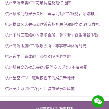
杭州高端商务KTV花场价格及预订指南
杭州顶级商务娱乐会所：尊享高端KTV服务，领略非凡小费文化
杭州拱墅区大关街道附近夜场招聘包厢服务员,领队直招没套路的
杭州下城区顶级KTV娱乐会所：尊享奢华夜生活新体验
杭州高端酒店KTV娱乐会所：尊享奢华休闲时光
是一楼，沙发上很脏，很脏很脏，一眼看得到的那种，而
且不是一点，我看了一圈全都是，很多歌点不到，设备老
杭州夜生活新体验：豪华KTV巡游之旅
旧，也不支持手机点歌,上海普陀区石泉路街道附近ktv招
杭州翻台高的夜总会ktv招聘商务迎宾,(不抽台费)
聘商务接待,入职需要什么条件 可以存酒，挺好的，只
是，办会员为什么一定要微信，不能直接给卡吗？性价比
杭州星空KTV：璀璨夜色下的娱乐新地标
还不错哦，赞一个吧，下次还考虑去
杭州全面取缔KTV行业：城市娱乐新风向
杭州银河系KTV包厢预定