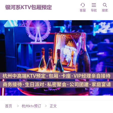



客服
导航
搜索
首页
杭州ktv预订
正文

