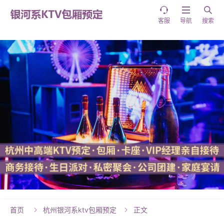



客服
导航
搜索
首页
杭州银河系ktv包厢预定
正文

