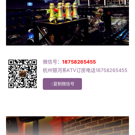
微信号：
18758265455
杭州银河系KTV订房电话18758265455
复制微信号