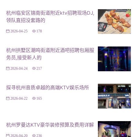
是我认为杭州最好的KTV啦~环境没话说，五层楼，服务
杭州临安区锦南街道附近ktv招聘现场DJ,
很到位，在等房的时候会给你一张排号卡，然后你可以到
领队直招没套路的
处走动，有小电影厅给你休息，为了避免找不到你，还会
记下你的衣着特征，超贴心~我能说纯K的食物超级好吃的
2026-04-25
178
吗，简直像个小西餐厅，出品质量还非常高，牛肉面超级
好吃，牛肉大块扎实，面条是中间有点硬硬的有嚼劲那种
杭州拱墅区潮鸣街道附近酒吧招聘包厢服
~甘梅薯条每次来必点~卤味拼盘里面有个豆腐也相当好次
务员,接受新人的
~周末白日场小房128三小时，中房178，相当划算啊~,
2026-04-24
217
探寻杭州音质卓越的高端KTV娱乐场所
2026-04-22
165
杭州罗曼达KTV豪华装修预算及费用详解
2026-04-20
236