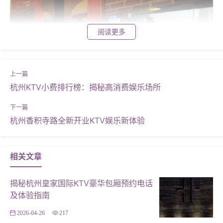
阅读更多
杭州KTV小费排行榜：揭秘高消费娱乐场所
杭州香积寺路全新开业KTV娱乐新体验
杭州中心的星聚会人满了，只好来最近的信投大厦店了，
相关文章
这家店经常来，不知道怎么回事，这次话筒好像不能调，
声音特别大，而且低音很重。但是来这里还是比较愉快
揭秘杭州皇家国际KTV豪华包厢预约电话
的，如果有88rising的新歌就更棒了。ktv果然不能和情侣
及体验指南
来，不然点的所有情歌都没机会唱了。,杭州高档酒吧ktv
2026-04-26
217
招聘商务接待,夜场KTV小费一般是给多少 来过好多次啦~