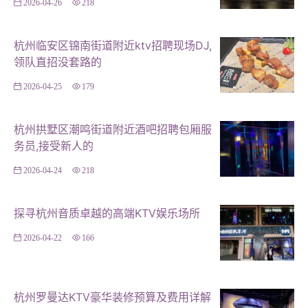
2026-04-26
218
会结合现代科技手段，实现灯光的智能化控制。 **3. 空间
布局** 空间布局是KTV设计中至关重要的一环。合理的空
杭州临安区锦南街道附近ktv招聘现场DJ,
间布局不仅能提高使用效率，还能增强顾客的舒适度。例
领队直招没套路的
如，包厢大小应根据人数进行合理分配，避免浪费空间；
2026-04-25
179
而走廊和通道则应保持宽敞，方便顾客通行。杭州的KTV
设计师们通常会根据场地实际情况进行个性化设计。 **4.
材质选择** 材质的选择同样重要。在KTV设计中，常用的
杭州拱墅区潮鸣街道附近酒吧招聘包厢服
务员,接受新人的
材质有木质、玻璃、金属等。这些材质不仅美观耐用，还
能营造出不同的氛围。例如，木质材料能带来温馨的感
2026-04-24
218
觉；而玻璃和金属则能增添现代感。杭州的KTV设计师们
通常会结合当地文化和客户需求进行材质选择。 #### **
探寻杭州音质卓越的高端KTV娱乐场所
成功案例分享** **案例一：某高端KTV** 这家位于杭州
2026-04-22
166
市中心的KTV以其独特的设计吸引了众多顾客。其包厢内
部采用暖色调灯光和木质材料装饰，营造出温馨舒适的氛
围。同时，该KTV还配备了先进的音响设备和智能灯光系
杭州罗曼达KTV豪华装修预算及费用详解
统，为顾客提供极致的娱乐体验。此外，其独特的空间布