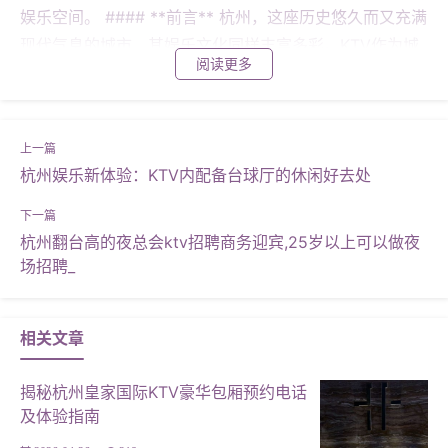
娱乐空间。 #### **前言** 杭州，这座历史悠久而又充满
现代气息的城市，其娱乐文化同样丰富多彩。KTV作为城
阅读更多
市夜生活的代表之一，其设计装饰自然需要与时俱进，不
仅要满足基本的娱乐需求，还要在视觉上给人以美的享
受。本文将带您深入了解杭州KTV设计装饰的精髓，探讨
如何通过设计提升顾客体验，并分享几个成功的案例。 #
杭州娱乐新体验：KTV内配备台球厅的休闲好去处
### **设计要点** **1. 色彩搭配** 色彩是KTV设计中不
可忽视的一环。通过合理的色彩搭配，可以营造出不同的
氛围。例如，暖色调可以营造温馨、亲切的氛围，适合家
杭州翻台高的夜总会ktv招聘商务迎宾,25岁以上可以做夜
场招聘_
庭聚会；而冷色调则能带来清新、放松的感觉，适合商务
聚会。杭州的KTV设计师们通常会结合当地文化特色，选
择符合杭州特色的色彩搭配。 **2. 灯光设计** 灯光是KT
相关文章
V装饰中的灵魂。通过不同亮度、颜色和角度的灯光设
计，可以营造出丰富的视觉效果。例如，舞台灯光可以采
揭秘杭州皇家国际KTV豪华包厢预约电话
用动态变化的设计，增强表演效果；而包厢灯光则应以柔
及体验指南
和为主，避免对眼睛造成不适。杭州的KTV设计师们通常