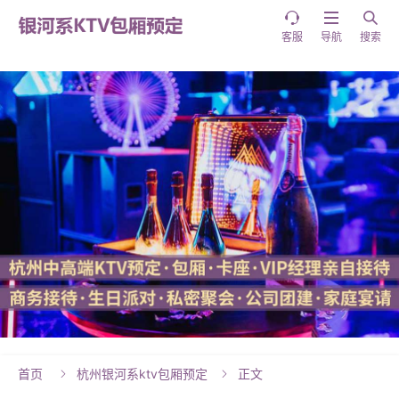



客服
导航
搜索
首页
杭州银河系ktv包厢预定
正文

