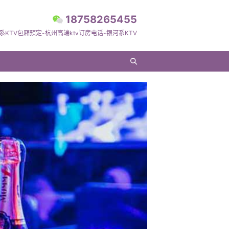
18758265455
系KTV包厢预定-杭州高端ktv订房电话-银河系KTV