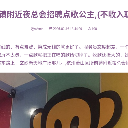
镇附近夜总会招聘点歌公主,(不收入职
admin
2026-02-16 13:44:20
100
的，有点累赘，换成无线的就更好了。服务员态度超差，一个瘦瘦
触屏不太灵，一点歌就把正在唱的歌给切掉了。牧歌还挺大的，
东路上，玄妙新天地广场那儿。,杭州萧山区所前镇附近夜总会招聘