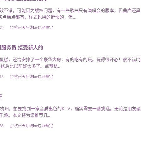
不错，可能因为版权问题，有一些歌曲只有演唱会的版本，但曲库还算
主要是平时的娱乐活动并没有主动想要唱k…不愧是大家说的“最好
点糕点都有，样式也换的挺快的，但...
rian，连LilNasX被国内pb的diva歌曲也有，不得不说对
79
杭州天际线ktv包厢预定
茶微糖也略有点甜价格比其他的差不多，环境好服务好出品也好
个人（真有种开演唱会的感jio）,杭州萧山区所前镇附近夜总会
给了小包有点小，总体还满意，下次还会再去环境不错，停车方
服务员,接受新人的
，还给安排了一个豪华大房，有的吃有的玩。玩得很开心！很不错哟.ki
修后比以前好太多了。点赞杭...
18
杭州天际线ktv包厢预定
所
的杭州，想要找到一家音质出色的KTV，确实需要一番挑选。无论是朋友
趣。本文将为您推荐几...
66
杭州天际线ktv包厢预定