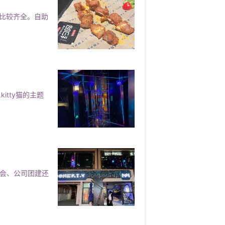
比较齐全。自助
吃的KTV”…我觉得我是来干饭的歌曲
他们家好感瞬间高涨吃的东西确实不错，真材实
，没什么好挑剔的了～小包房的屏幕也
招聘点歌公主,(不收入职费,直接入职
便，音响效果也很好
tty猫的主题
聚会、公司团建还