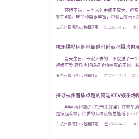
环境不错，三个人的房间不算大，但音效
没想到长这么大了纯k还是第一次去…
餐在4楼，吃的种类很丰富，中餐西餐寿司茶
库很新，有我最爱的bbno$和RichB
杭州银河系ktv包厢预定
2026-04-25
1
料而且炸物我一吃立马就上火了，奶
好大，还配了个小的方便面对观众的那
的) 不错，就是
杭州拱墅区潮鸣街道附近酒吧招聘包厢
当天生日，一家人去的，不仅送了一个蛋糕
超级可爱.音质也超级好哈哈哈真的不错，装
杭州银河系ktv包厢预定
2026-04-24
2
探寻杭州音质卓越的高端KTV娱乐场
### 杭州哪的KTV音质好点？在繁华
是家庭欢唱，优质的音响设备总能增添不少乐
杭州银河系ktv包厢预定
2026-04-22
1