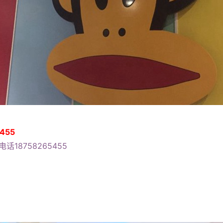
455
话18758265455