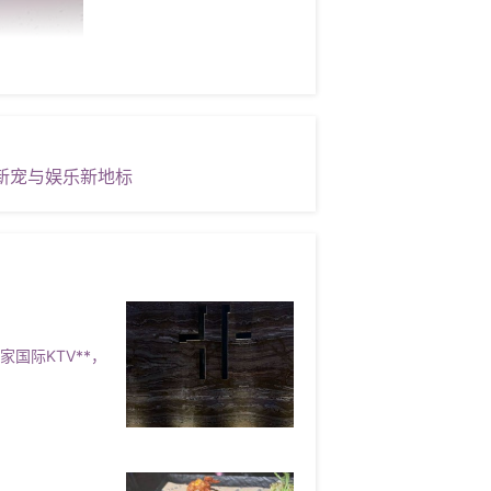
新宠与娱乐新地标
国际KTV**，