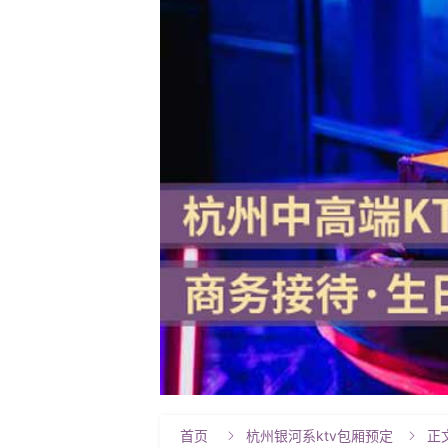
首页
杭州银河系ktv包厢预定
正

