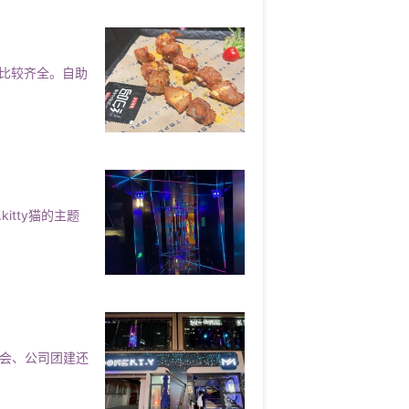
比较齐全。自助
tty猫的主题
聚会、公司团建还