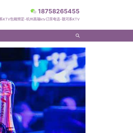
18758265455
系KTV包厢预定-杭州高端ktv订房电话-银河系KTV