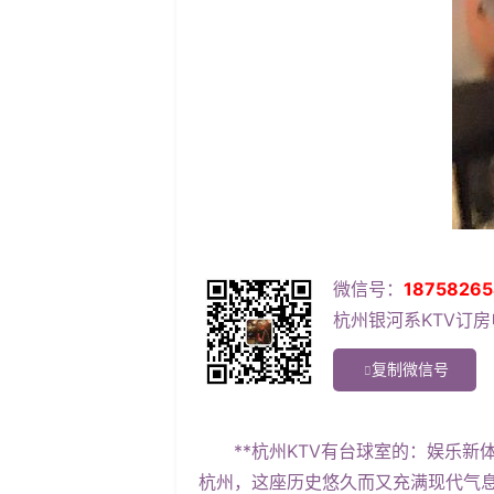
微信号：
18758265
杭州银河系KTV订房电
复制微信号
**杭州KTV有台球室的：娱乐新体
杭州，这座历史悠久而又充满现代气息