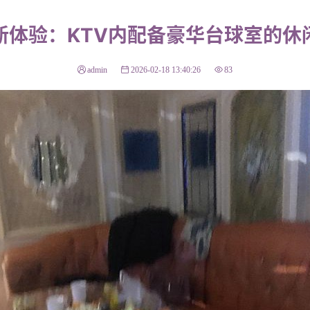
新体验：KTV内配备豪华台球室的休
admin
2026-02-18 13:40:26
83