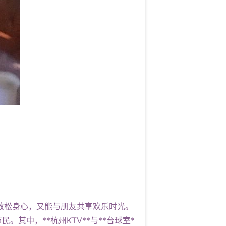
放松身心，又能与朋友共享欢乐时光。
中，**杭州KTV**与**台球室*