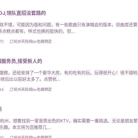
DJ,领队直招没套路的
不错，可能因为版权问题，有一些歌曲只有演唱会的版本，但曲库还算
点糕点都有，样式也换的挺快的，但...
75
杭州天际线ktv包厢预定
服务员,接受新人的
，还给安排了一个豪华大房，有的吃有的玩。玩得很开心！很不错哟.ki
修后比以前好太多了。点赞杭...
14
杭州天际线ktv包厢预定
所
的杭州，想要找到一家音质出色的KTV，确实需要一番挑选。无论是朋友
趣。本文将为您推荐几...
63
杭州天际线ktv包厢预定