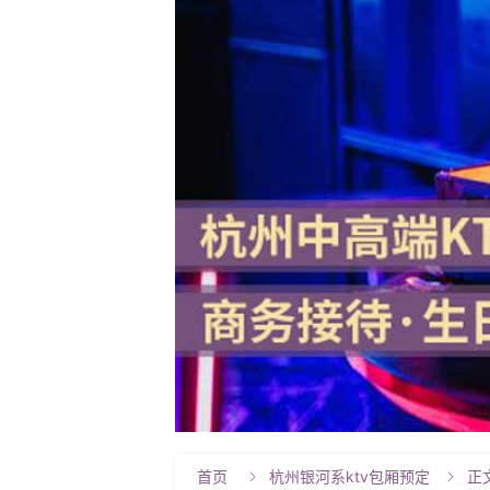
首页
杭州银河系ktv包厢预定
正

