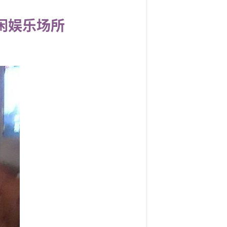
闲娱乐场所