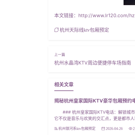
本文链接：
http://www.lr120.com/hz
杭州天际线ktv包厢预定
杭州水晶湾KTV周边便捷停车场指南
相关文章
揭秘杭州皇家国际KTV豪华包厢预约
### 杭州皇家国际KTV电话：解锁城市
它不仅是音乐与欢笑的交汇点，更是都市人释
杭州银河系ktv包厢预定
2026-04-26
2