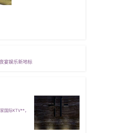
：夜宴娱乐新地标
国际KTV**，