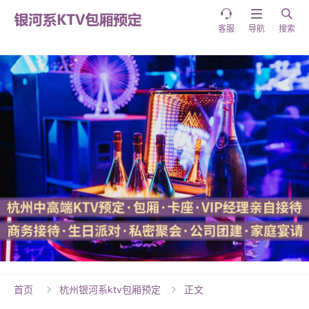



客服
导航
搜索
首页
杭州银河系ktv包厢预定
正文

