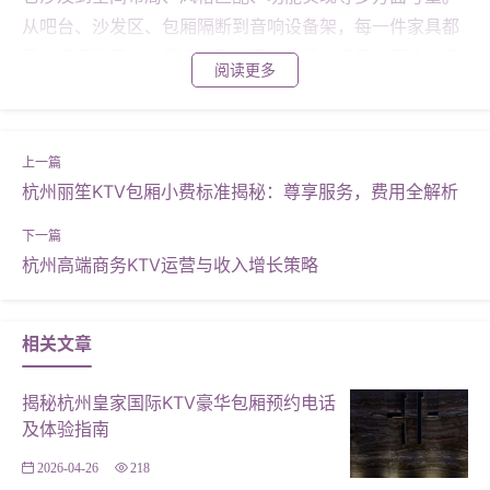
从吧台、沙发区、包厢隔断到音响设备架，每一件家具都
是对空间利用、美学设计及实用性的精心考量。因此，定
阅读更多
制家具的价格往往比成品家具更高，但带来的个性化与专
属感也是无可比拟的。 #### **价格范围与影响因素** **
1. 材质选择**：实木、人造板、金属框架等材质不同，成
本自然有差异。例如，实木家具因其天然纹理和耐用性，
杭州丽笙KTV包厢小费标准揭秘：尊享服务，费用全解析
价格通常较高；而金属框架结合人造板的组合，则既经济
又实用。 **2. 设计复杂度**：复杂的设计，如曲线造型、
杭州高端商务KTV运营与收入增长策略
雕刻图案等，会增加制作难度和成本。 **3. 规模与数量*
*：批量订购通常能享受更多优惠，特别是对于大型KTV项
目。 **4. 附加服务**：如上门测量、专业设计服务、安装
相关文章
服务等，都会增加总体费用。 #### **案例分析：如何合
理预算** **案例一**：某高端KTV采用全实木定制家具，
揭秘杭州皇家国际KTV豪华包厢预约电话
包括豪华包厢沙发、定制音响架及特色隔断，总投入约80
及体验指南
万元。该投资不仅提升了顾客体验，也极大提升了品牌形
2026-04-26
218
象，符合其高端市场定位。 **案例二**：另一家中小型K