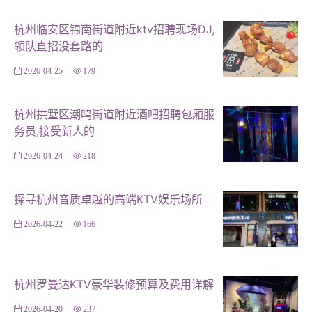
TV选择性价比高的金属框架结合人造板设计，总花费控制
杭州临安区锦南街道附近ktv招聘现场DJ,
在30万元以内，通过巧妙的空间布局和色彩搭配，同样营
领队直招没套路的
造出舒适且不失格调的娱乐氛围。 #### **如何高效控制
2026-04-25
179
成本？** - **明确需求**：在开始前，明确所需家具的类
型、数量及预期风格，避免不必要的浪费。 - **比较供应
杭州拱墅区潮鸣街道附近酒吧招聘包厢服
商**：选择信誉良好、经验丰富的定制厂家，通过多家比
务员,接受新人的
较获取更合理的报价。 - **优化设计**：与设计师紧密合
作，优化设计方案，减少不必要的复杂装饰。 - **批量采
2026-04-24
218
购**：如果条件允许，尽量集中采购以获取更多优惠。 #
### **结语** 杭州KTV家具定制的价格虽因材质、设计、
探寻杭州音质卓越的高端KTV娱乐场所
规模等因素而异，但通过合理的规划与选择，可以在保证
2026-04-22
166
品质的同时有效控制成本。记住，定制家具不仅是装饰空
间的工具，更是提升品牌形象、创造独特顾客体验的关
键。在追求个性化的同时，也要注重性价比，让每一分投
杭州罗曼达KTV豪华装修预算及费用详解
入都能带来超值回报。
2026-04-20
237