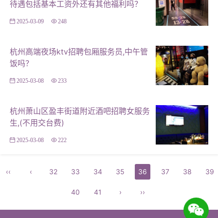
待遇包括基本工资外还有其他福利吗？
2025-03-09
248
杭州高端夜场ktv招聘包厢服务员,中午管
饭吗？
2025-03-08
233
杭州萧山区盈丰街道附近酒吧招聘女服务
生,(不用交台费)
2025-03-08
222
‹‹
‹
32
33
34
35
36
37
38
39
40
41
›
››