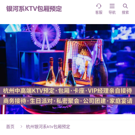



客服
导航
搜索
首页
杭州银河系ktv包厢预定
