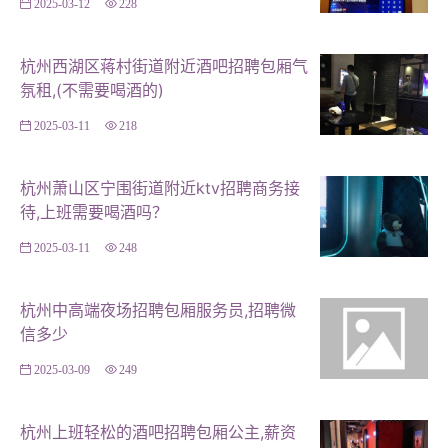
2025-03-12
228
杭州西湖区蒋村街道附近酒吧招聘包厢气
氛租,(不需要喝酒的)
2025-03-11
218
杭州萧山区宁围街道附近ktv招聘商务接
待,上班需要喝酒吗？
2025-03-11
248
杭州中高端夜场招聘包厢服务员,招聘微
信多少
2025-03-09
249
杭州上班轻松的酒吧招聘包厢公主,薪资