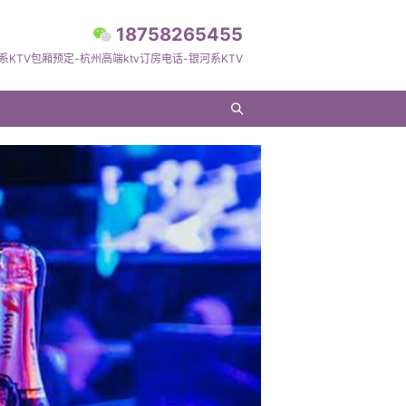
18758265455
系KTV包厢预定-杭州高端ktv订房电话-银河系KTV