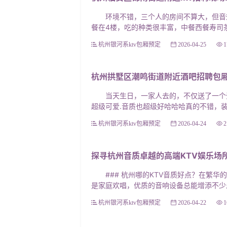
环境不错，三个人的房间不算大，但音效
餐在4楼，吃的种类很丰富，中餐西餐寿司茶
杭州银河系ktv包厢预定
2026-04-25
1
杭州拱墅区潮鸣街道附近酒吧招聘包厢
当天生日，一家人去的，不仅送了一个蛋糕
超级可爱.音质也超级好哈哈哈真的不错，装
杭州银河系ktv包厢预定
2026-04-24
2
探寻杭州音质卓越的高端KTV娱乐场
### 杭州哪的KTV音质好点？在繁华
是家庭欢唱，优质的音响设备总能增添不少乐
杭州银河系ktv包厢预定
2026-04-22
1