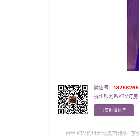
微信号：
18758265
杭州银河系KTV订房电
复制微信号
### KTV杭州大悦城店团购：享