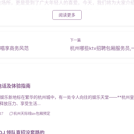
场所，更是受到了广大年轻人的喜爱。今天，我们将为大家介绍
受到实惠与乐趣。 #### **为何选择KTV杭州大悦城店团购？**
阅读更多
交通便利，无论是自驾还是公共交通都能轻松到达。大悦城作为
富多彩。 **2. ** **设施完善，音质卓越**： 该KTV
时尚、舒适，满足不同人数的聚会需求。此外，还配备了专业的
优惠，性价比高**： 通过团购购买，你可以享受到比单独预订更为优
华唱享商务风范
杭州哪些ktv招聘包厢服务员
餐。此外，团购活动还经常有额外赠品，如小吃、饮料等，让你的聚
一位热爱唱歌的年轻人，他计划在生日当天邀请朋友们一起前往KT
提前预订了包厢，并选择了适合人数和口味的套餐。在聚会中，
小李和朋友们都玩得非常开心，留下了难忘的回忆。 #### **
电话及体验指南
获取团购信息： - **关注官方公众号**：扫描二维码或搜索“
- **联系客服**：通过电话或微信联系客服人员，了解团购详
娱乐新地标在繁华的杭州城中，有一处令人向往的娱乐天堂——**杭州皇家
访问官方网站或第三方团购平台，选择适合你的套餐并在线支付。支
放压力、享受生活...
悦城店团购是一个让你在享受音乐的同时也能感受到实惠与乐趣的好选
17
杭州天际线ktv包厢预定
行动起来，加入我们的团购行列吧！让我们一起在音乐的海洋中
DJ,领队直招没套路的