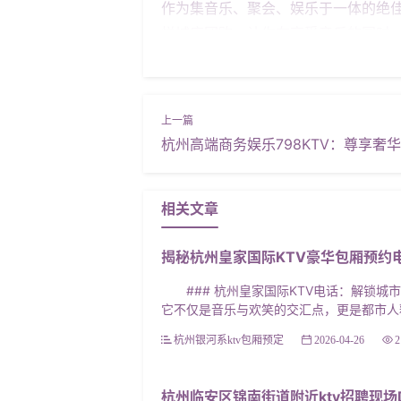
作为集音乐、聚会、娱乐于一体的绝佳
悦城店团购，让你在享受音乐的同时，也能感
KTV杭州大悦城店位于杭州市中心，
物、娱乐设施一应俱全，让你的聚会更加丰
是流行新曲，都能完美呈现。包厢设计
更加便捷。 **3. ** **团购
杭州高端商务娱乐798KTV：尊享奢
家庭欢唱，都能在这里找到适合你的套
析：一次难忘的生日聚会** 小李是
杭州大悦城店团购。在生日当天，他
相关文章
尝到了美味的小吃和饮料。整个过程中，
揭秘杭州皇家国际KTV豪华包厢预约
城店团购非常简单。你可以通过以下方式
号，获取最新团购信息和优惠活动。 
### 杭州皇家国际KTV电话：解锁城市
答和服务。 - **在线预订**：
它不仅是音乐与欢笑的交汇点，更是都市人释
#### **总结** KTV杭州大
杭州银河系ktv包厢预定
2026-04-26
2
欢唱，这里都能满足你的需求。赶快
杭州临安区锦南街道附近ktv招聘现场