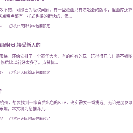
不错，可能因为版权问题，有一些歌曲只有演唱会的版本，但曲库还算
点糕点都有，样式也换的挺快的，但...
78
杭州天际线ktv包厢预定
服务员,接受新人的
，还给安排了一个豪华大房，有的吃有的玩。玩得很开心！很不错哟.ki
修后比以前好太多了。点赞杭...
17
杭州天际线ktv包厢预定
所
的杭州，想要找到一家音质出色的KTV，确实需要一番挑选。无论是朋友
趣。本文将为您推荐几...
65
杭州天际线ktv包厢预定