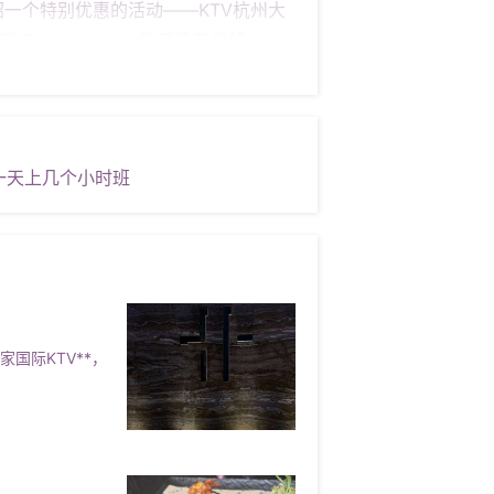
一个特别优惠的活动——KTV杭州大
 **1. ** **地理位置优越**：
杭州知名的购物中心，周边餐饮、购
店拥有先进的音响设备，无论是经典老歌还
KTV管理系统，让你在点歌、切歌时
惠的价格。无论是朋友聚会、公司团建还是
,一天上几个小时班
会更加圆满。 #### **案例分
V狂欢。通过朋友推荐，他选择了KTV
朋友们不仅享受到了美妙的音乐，还品
如何参与团购？** 参与KTV杭州大悦
KTV杭州大悦城店”，关注其官方公众
情和预订方式。他们会为你提供专业的解
国际KTV**，
付成功后，你将收到确认短信和优惠券。
择。无论是朋友聚会、公司团建还是家庭
畅游，留下美好的回忆！