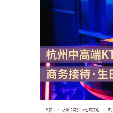
首页
杭州银河系ktv包厢预定
正

