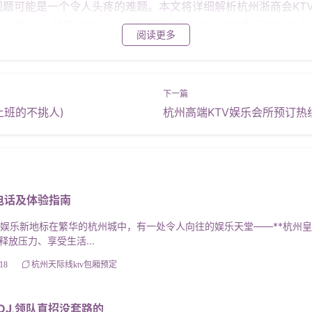
题可能是一个令人头疼的难题。本文将详细解析杭州浙商会KT
# **前言** 随着城市化的快速发展，停车难、停车贵已成为
阅读更多
V作为一处集娱乐、休闲于一体的综合性场所，其停车场的收费
行程，避免不必要的费用困扰。 #### **停车收费标准概述**
 **前30分钟免费**：为了鼓励短时停车，浙商会KTV提供前
可能无需支付任何停车费用。 - **后续时间分段计费**：超过
上班的不挑人)
杭州高端KTV娱乐会所预订热
元；停车2小时，费用为10元，以此类推。 - **每日最高限额
目前，每日最高收费为50元。这意味着，即使您停车一整天，也只需
的应用，我们来看一个具体的案例： 假设您于周日下午2点进入浙
前30分钟免费； - 剩余5小时45分钟按每小时5元计算，即5元/小时
电话及体验指南
终您需要支付28.75元。 通过这个案例，您可以清楚地看到如何根
商会KTV停车场支持现金和移动支付（如支付宝、微信支付），方便快捷。
娱乐新地标在繁华的杭州城中，有一处令人向往的娱乐天堂——**杭州皇家
 3. **优惠活动**：关注浙商会KTV的官方公众号或社交
放压力、享受生活...
锁好车门并带走贵重物品，以免发生丢失或损坏。 #### **结语
18
杭州天际线ktv包厢预定
认识。合理规划停车时间不仅可以节省费用，还能提高出行效率
DJ,领队直招没套路的