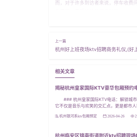
而，对于许多到访者来说，停车收费问
车费用，享受愉快的娱乐时光。 ###
史悠久而又现代化的城市，浙商会KT
解读其停车收费政策，帮助您更好地规划
时间计费”的原则，具体标准如下： -
是短暂停留，比如去KTV唱歌或用餐，
杭州好上班夜场ktv招聘商务礼仪,(好
费。例如，如果您停车1小时，费用为5
浙商会KTV设定了每日最高收费限额。
* 为了更好地理解这些标准在实际中
相关文章
您的停车时间为6小时。根据收费标准： - 
揭秘杭州皇家国际KTV豪华包厢预约
由于未达到每日最高限额50元，因此最
意事项** 1. **支付方式**：浙
### 杭州皇家国际KTV电话：解锁城市
票，请在离开时向停车场工作人员索取。
它不仅是音乐与欢笑的交汇点，更是都市人释
4. **安全提示**：请确保在离开前
杭州银河系ktv包厢预定
2026-04-26
2
会KTV的停车收费标准有了更清晰的
应对停车
杭州临安区锦南街道附近ktv招聘现场