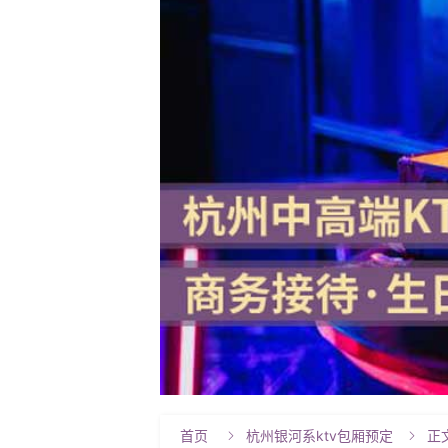
首页
杭州银河系ktv包厢预定
正

