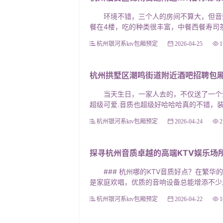
环境不错，三个人的房间不算大，但音效
餐在4楼，吃的种类很丰富，中餐西餐寿司茶
杭州银河系ktv包厢预定
2026-04-25
1
杭州拱墅区潮鸣街道附近酒吧招聘包厢
当天生日，一家人去的，不仅送了一个蛋糕
超级可爱.音质也超级好哈哈哈真的不错，装
杭州银河系ktv包厢预定
2026-04-24
2
探寻杭州音质卓越的高端KTV娱乐场
### 杭州哪的KTV音质好点？在繁华
是家庭欢唱，优质的音响设备总能增添不少乐
杭州银河系ktv包厢预定
2026-04-22
1