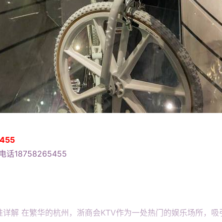
455
话18758265455
准详解 在繁华的杭州，浙商会KTV作为一处热门的娱乐场所，