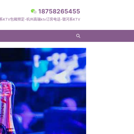
18758265455
系KTV包厢预定-杭州高端ktv订房电话-银河系KTV