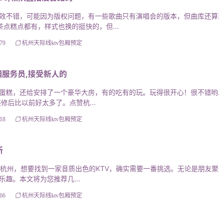
不错，可能因为版权问题，有一些歌曲只有演唱会的版本，但曲库还算
点糕点都有，样式也换的挺快的，但...
79
杭州天际线ktv包厢预定
服务员,接受新人的
，还给安排了一个豪华大房，有的吃有的玩。玩得很开心！很不错哟.ki
修后比以前好太多了。点赞杭...
18
杭州天际线ktv包厢预定
所
的杭州，想要找到一家音质出色的KTV，确实需要一番挑选。无论是朋友
趣。本文将为您推荐几...
66
杭州天际线ktv包厢预定