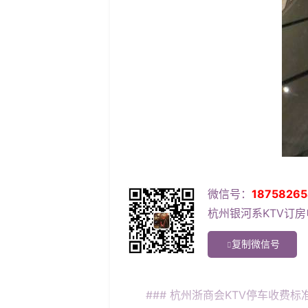
微信号：
18758265
杭州银河系KTV订房电
复制微信号
### 杭州浙商会KTV停车收费标