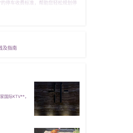
V的停车收费标准，帮助您轻松规划停
许多大城市面临的共同问题。在杭州这座历
标准和规则备受关注。本文将为您详细
 杭州浙商会KTV的停车收费遵循“按
30分钟免费停放服务。这意味着如果您只
30分钟后，将按照每小时5元的标准收
线及指南
**：为了控制长期占用停车位的情况，
支付50元。 #### **案例分析*
商会KTV停车场，并在晚上8点离开。
 × 5.75小时 = 28.75元； -
据停车时间计算费用。 #### **注
 2. **发票开具**：如需开具发
国际KTV**，
媒体平台，可能会获得一些停车优惠信息。
** 通过本文的介绍，相信您对杭州浙商
。希望您在享受娱乐的同时，也能轻松