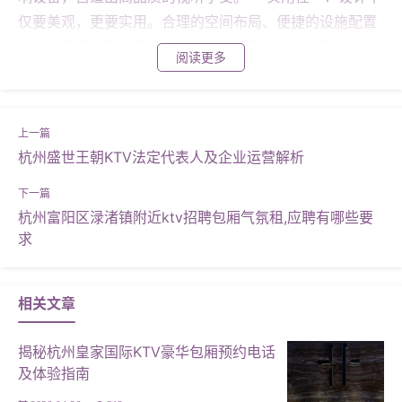
仅要美观，更要实用。合理的空间布局、便捷的设施配置
（如休息区、更衣室等）都是提升顾客体验的关键。 ###
阅读更多
# 2. 造价构成：精打细算，追求性价比 **装修费用**：装
修是KTV设计中最主要的开销之一。根据设计风格的不
同，装修费用可从几十万到数百万不等。豪华风格的装修
费用较高，但简约而不失格调的设计同样能达到预期效
杭州盛世王朝KTV法定代表人及企业运营解析
果。 **设备购置**：音响、灯光、点歌系统等设备的购置
也是一笔不小的开销。选择知名品牌、性能稳定的产品，
杭州富阳区渌渚镇附近ktv招聘包厢气氛租,应聘有哪些要
能确保长期使用的效果。 **家具与装饰**：高品质的沙
求
发、茶几等家具以及精致的装饰品都能提升整体氛围，但
价格也不容忽视。合理的预算分配是关键。 #### 3. 案例
分析：成功的设计案例 **案例一：某高端商务KTV** 这
相关文章
家KTV位于杭州市中心，以其独特的设计风格和卓越的音
响效果吸引了众多顾客。其设计采用了现代简约风格，通
揭秘杭州皇家国际KTV豪华包厢预约电话
及体验指南
过柔和的灯光和精致的装饰营造出温馨舒适的氛围。在造
价方面，通过合理的预算分配和精心挑选设备，最终实现