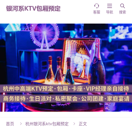



客服
导航
搜索
首页
杭州银河系ktv包厢预定
正文

