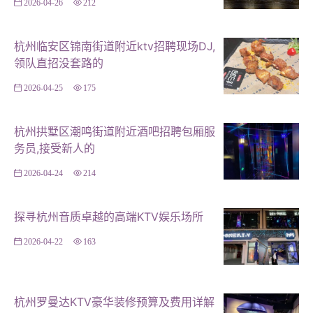
2026-04-26
212
了性价比与高端设计的完美结合。 **案例二：某主题式商
务KTV** 这家KTV以某个特定主题（如“复古风”、“未来科
杭州临安区锦南街道附近ktv招聘现场DJ,
技”）为设计灵感，通过独特的装饰和布置营造出别具一格
领队直招没套路的
的氛围。尽管其装修费用较高，但独特的主题设计和丰富
2026-04-25
175
的娱乐设施使其迅速成为热门场所。 #### 4. 造价优化建
议：节约成本而不失品质 - **选择性价比高的材料**：在
杭州拱墅区潮鸣街道附近酒吧招聘包厢服
装修材料的选择上，不必一味追求豪华，但一定要保证质
务员,接受新人的
量。通过比较不同供应商的产品和价格，选择性价比高的
材料。 - **合理布局空间**：通过合理布局空间，既能满
2026-04-24
214
足功能需求，又能节省装修费用。例如，将休息区与娱乐
区合理分隔，避免不必要的浪费。 - **节能设备**：选择
探寻杭州音质卓越的高端KTV娱乐场所
节能型音响、灯光等设备，不仅能降低成本，还能减少能
2026-04-22
163
源消耗。 #### 总结：杭州商务KTV设计造价需综合考虑
多方面因素 杭州商务KTV的设计造价是一个复杂而细致的
过程，需要综合考虑设计理念、造价构成以及优化策略等
杭州罗曼达KTV豪华装修预算及费用详解
多方面因素。通过精心规划和合理预算分配，打造一个既