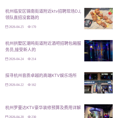
**服务质量**：评估KTV的卫生状况、服务质量以及是否
杭州临安区锦南街道附近ktv招聘现场DJ,
尊重消费者权益。 #### **案例分析：从细节看成效** **
领队直招没套路的
案例一：某知名KTV因消防隐患被整改** 在某次检查中，
一家知名KTV因消防设施老旧、消防通道堵塞被责令整
2026-04-25
170
改。经过一段时间的整改后，该KTV不仅更换了全新的消
防设施，还加强了员工的安全培训，成功通过复检，赢得
杭州拱墅区潮鸣街道附近酒吧招聘包厢服
了消费者的好评。这一案例表明，即使是大品牌也需时刻
务员,接受新人的
紧绷安全这根弦。 **案例二：违规经营导致的法律后果**
2026-04-24
214
另一家小型KTV因无证经营、擅自扩大经营范围被查处。
除了面临罚款外，其经营许可也被吊销。这一案例警示所
探寻杭州音质卓越的高端KTV娱乐场所
有从业者，合规经营是生存发展的基石，任何违规行为都
2026-04-22
162
将受到法律的严惩。 #### **大检查的意义：促进行业健
康发展** 杭州KTV大检查不仅是对当前存在问题的纠正，
更是对行业长远发展的负责。通过严格的监管和规范的引
杭州罗曼达KTV豪华装修预算及费用详解
导，可以促使KTV经营者更加注重安全、合规和服务质
量，从而构建一个更加健康、有序的娱乐市场环境。同
2026-04-20
230