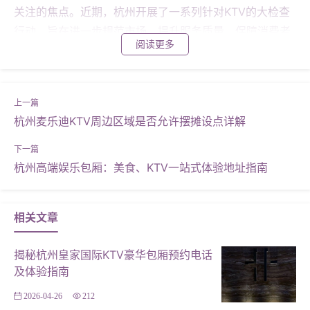
关注的焦点。近期，杭州开展了一系列针对KTV的大检查
行动，旨在进一步规范市场，提升服务质量，保障消费者
阅读更多
权益。本文将深入探讨此次大检查的背景、内容及其意
义，并引用具体案例进行分析。 #### **大检查背景：安
全与合规的双重考量** 近年来，随着娱乐行业的快速发
展，KTV等娱乐场所的数量急剧增加，但同时也暴露出了
杭州麦乐迪KTV周边区域是否允许摆摊设点详解
一些问题，如消防安全隐患、违规经营、噪音污染等。这
些问题不仅影响了消费者的体验，更可能引发安全事故，
对社会稳定构成威胁。因此，杭州政府决定开展大规模的
杭州高端娱乐包厢：美食、KTV一站式体验地址指南
检查行动，旨在通过严格的监管措施，推动行业健康发
展。 #### **检查内容：全方位、多层次** 此次大检查涵
相关文章
盖了多个方面，包括但不限于： - **消防安全**：检查消
防设施是否完善，消防通道是否畅通，以及员工是否具备
揭秘杭州皇家国际KTV豪华包厢预约电话
基本的消防知识和技能。 - **证照齐全**：核实KTV是否
及体验指南
持有有效的营业执照、卫生许可证等必要证件。 - **合规
2026-04-26
212
经营**：检查是否存在超范围经营、非法赌博等行为。 -