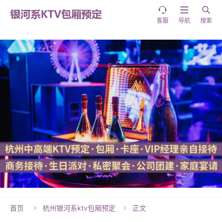



客服
导航
搜索
首页
杭州银河系ktv包厢预定
正文

