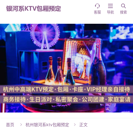



客服
导航
搜索
首页
杭州银河系ktv包厢预定
正文

