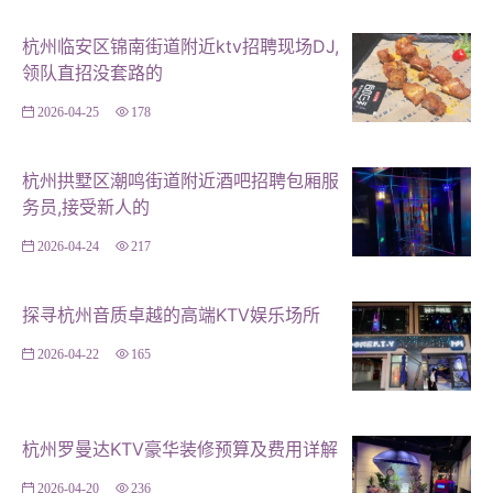
进门的那一刻起，顾客就能感受到其独特的文化氛围和贴
杭州临安区锦南街道附近ktv招聘现场DJ,
心的服务。此外，该场所还注重品牌建设，通过各种渠道
领队直招没套路的
进行宣传，提高了知名度和美誉度。正是这些努力，使得*
2026-04-25
178
*XX国际KTV**在竞争激烈的市场中脱颖而出，成为杭州
夜生活的一大亮点。 **结语** 杭州文一路与教工路的KT
杭州拱墅区潮鸣街道附近酒吧招聘包厢服
V场所以其优越的地理位置、丰富的种类和特色的活动，
务员,接受新人的
成为了城市夜生活的璀璨明珠。无论是追求高品质娱乐体
验的顾客，还是寻找经济实惠娱乐方式的市民，都能在这
2026-04-24
217
里找到属于自己的乐趣。如果你也是一位热爱唱歌、喜欢
聚会的人，不妨来这些场所体验一下，感受杭州夜生活的
探寻杭州音质卓越的高端KTV娱乐场所
魅力吧！
2026-04-22
165
杭州罗曼达KTV豪华装修预算及费用详解
2026-04-20
236