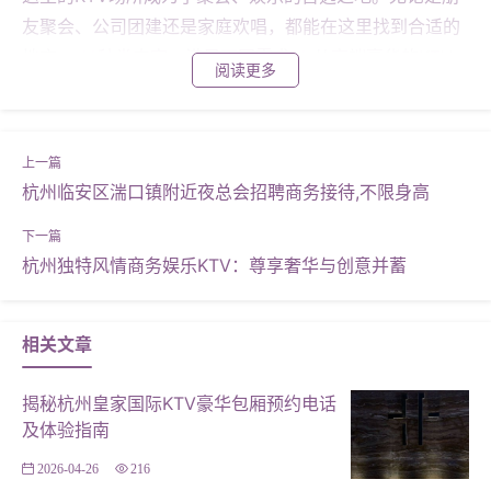
友聚会、公司团建还是家庭欢唱，都能在这里找到合适的
地方。 **种类丰富，满足不同需求** 从高端豪华的KTV
阅读更多
到经济实惠的歌唱坊，文一路与教工路附近的KTV种类繁
多，能够满足不同消费者的需求。高端场所如**XX国际KT
V**，以其豪华的装修、优质的服务和完善的音响设备，
吸引了众多追求高品质娱乐体验的顾客。而经济实惠的**
杭州临安区湍口镇附近夜总会招聘商务接待,不限身高
YY歌唱坊**，则以其亲民的价格和温馨的氛围，赢得了广
大市民的喜爱。 **特色活动，增添乐趣** 除了基本的唱
杭州独特风情商务娱乐KTV：尊享奢华与创意并蓄
歌服务外，这些KTV场所还经常举办各种特色活动，如主
题派对、歌手驻唱等，为顾客增添了不少乐趣。例如，**
XX国际KTV**每周都会邀请知名歌手进行驻唱表演，吸引
相关文章
了大量粉丝前来观看。而**YY歌唱坊**则经常举办各种主
题派对，如“复古风”、“动漫之夜”等，让顾客在唱歌的同时
揭秘杭州皇家国际KTV豪华包厢预约电话
也能感受到不同的文化氛围。 **案例分析：XX国际KTV的
及体验指南
成功之道** 以**XX国际KTV**为例，其成功之处在于不仅
2026-04-26
216
提供了高品质的娱乐服务，还注重顾客的体验与感受。从