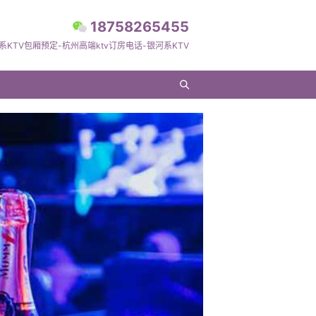
18758265455
系KTV包厢预定-杭州高端ktv订房电话-银河系KTV