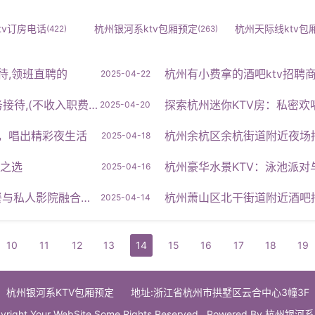
tv订房电话
杭州银河系ktv包厢预定
杭州天际线ktv包
(422)
(263)
待,领班直聘的
杭州有小费拿的酒吧ktv招聘
2025-04-22
收入职费,直接入职的)
探索杭州迷你KTV房：私密欢
2025-04-20
娱乐，唱出精彩夜生活
杭州余杭区余杭街道附近夜场
2025-04-18
比之选
杭州豪华水景KTV：泳池派
2025-04-16
与私人影院融合之旅
杭州萧山区北干街道附近酒吧
2025-04-14
10
11
12
13
14
15
16
17
18
19
杭州银河系KTV包厢预定
地址:浙江省杭州市拱墅区云合中心3幢3F
yright Your WebSite.Some Rights Reserved. Powered By
杭州银河系