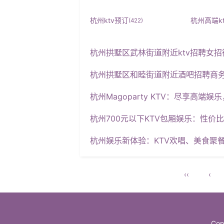
杭州ktv预订
杭州高端k
(422)
杭州拱墅区武林街道附近ktv招聘女招
杭州拱墅区和睦街道附近酒吧招聘商务接待,(不
杭州Magoparty KTV：尽享高端
杭州700元以下KTV包厢娱乐：性价
杭州娱乐新体验：KTV欢唱、美食聚餐
‹‹
‹
Cop