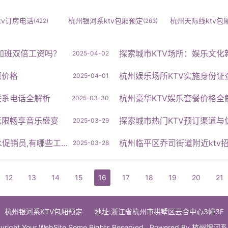
tv订房电话
杭州银河系ktv包厢预定
杭州天际线ktv包
(422)
(263)
加班双倍工资吗？
探索城市KTV场所：娱乐文化
2025-04-02
惠价格
杭州娱乐场所KTV实施身份证查验制
2025-04-01
联系电话全解析
杭州豪华KTV娱乐套餐价格全
2025-03-30
无限畅享音乐盛宴
探索城市热门KTV预订渠道与
2025-03-29
员,有哪些工作岗位
杭州临平区乔司街道附近ktv招
2025-03-28
12
13
14
15
16
17
18
19
20
21
杭州银河系KTV包厢预定
地址:浙江省杭州市拱墅区云合中心3幢3F
yright Your WebSite.Some Rights Reserved. Powered By
杭州银河系