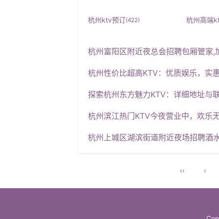
杭州ktv预订
杭州高端k
(422)
杭州富阳区附近夜总会招聘包厢管家,
杭州性价比超高KTV：优质娱乐，实
探索杭州东方魅力KTV：详细地址与
杭州滨江热门KTV今夜营业中，欢乐
杭州上城区湖滨街道附近夜场招聘酒水促销
‹‹
‹
Cop