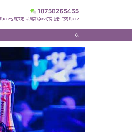
18758265455
系KTV包厢预定-杭州高端ktv订房电话-银河系KTV